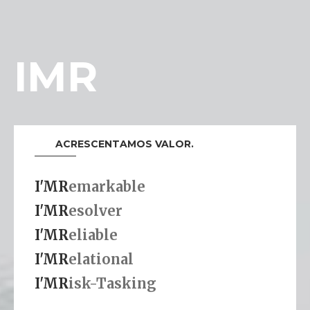
IMR
ACRESCENTAMOS VALOR.
I'MR
emarkable
I'MR
esolver
I'MR
eliable
I'MR
elational
I'MR
isk-Tasking