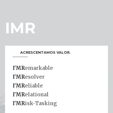
IMR
ACRESCENTAMOS VALOR.
I'MR
emarkable
I'MR
esolver
I'MR
eliable
I'MR
elational
I'MR
isk-Tasking