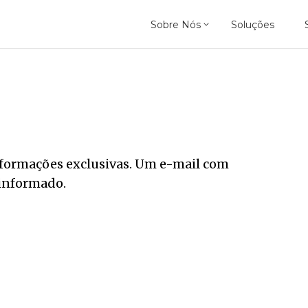
Sobre Nós
Soluções
Quem Somos
O Que Fazemos
Como Fazemos
nformações exclusivas. Um e-mail com
 informado.